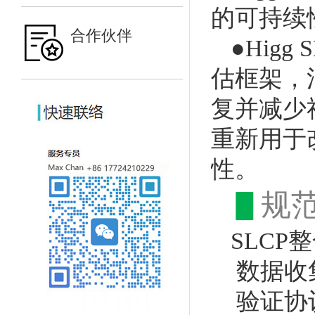
的可持续
合作伙伴
●Hig
估框架，
复并减少
重新用于
性。
▋
规
SLC
数据收集
验证协议