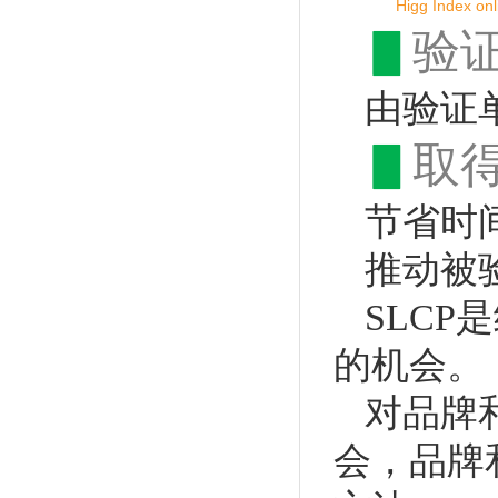
Higg Index onl
▋
验
由验证
▋
取
节省时
推动被
SLC
的机会
。
对品牌
会，品牌