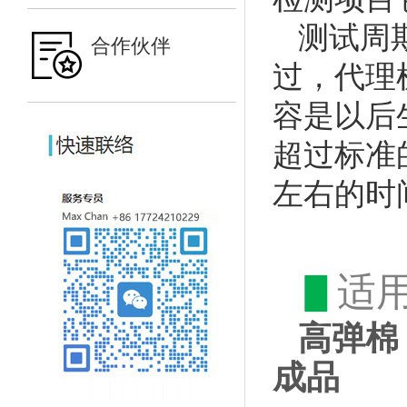
测试周
合作伙伴
过，代理
容是以后
超过标准
左右的时
▋
适
高弹棉
成品