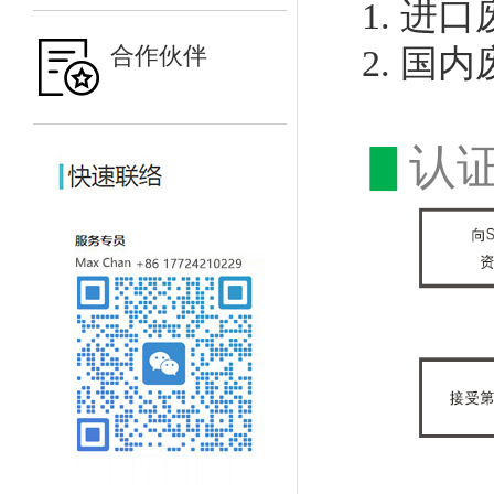
1. 进
合作伙伴
2. 国
▋
认